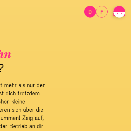
D
F
hn
?
t mehr als nur den
est dich trotzdem
hon kleine
ren sich über die
Summen! Zeig auf,
der Betrieb an dir