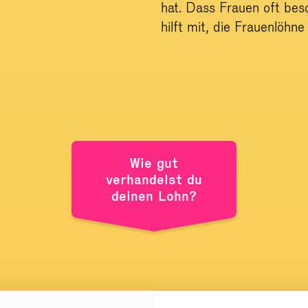
hat. Dass Frauen oft bes
hilft mit, die Frauenlöhne
Mach dich schlau, bevor du dein
Wie gut
verhandelst du
deinen Lohn?