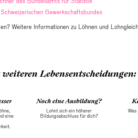
chner des Bundesamts für Statistik
 Schweizerischen Gewerkschaftsbundes
en? Weitere Informationen zu Löhnen und Lohngleich
u weiteren Lebensentscheidungen:
sser
Noch eine Ausbildung?
K
öhne,
Lohnt sich ein höherer
Was b
nd eine
Bildungsabschluss für dich?
keit.