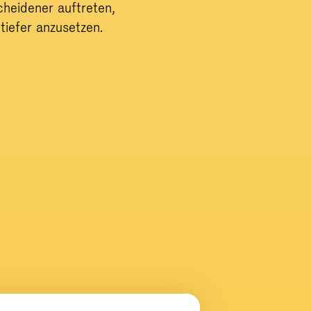
cheidener auftreten,
 tiefer anzusetzen.
en Lohn verhandelst.
Jedes Personalgespräch ist eine Chance 
Lohnerhöhung, wenn du sie verlangst.