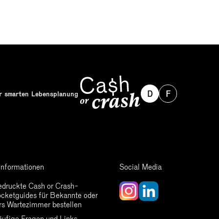
D
F
ur smarten Lebensplanung
Informationen
Social Media
druckte Cash or Crash-
cketguides für Bekannte oder
rs Wartezimmer bestellen
ufige Fragen und Links