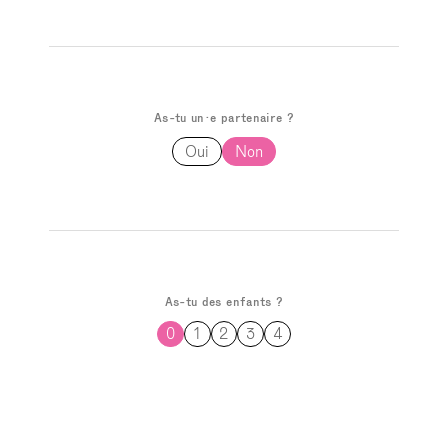
As-tu un·e partenaire ?
Oui
Non
As-tu des enfants ?
0
1
2
3
4