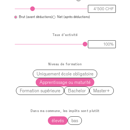
Brut (avant déductions)
Net (après déductions)
Taux d’activité
Niveau de formation
Uniquement école obligatoire
Apprentissage ou maturité
Formation supérieure
Bachelor
Master+
Dans ma commune, les impôts sont plutôt
élevés
bas